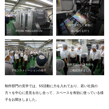
UVで速乾した直後に
RYOBI 754G+LED-UV
追い刷りを行う
特殊原反への速乾性を
デモンストレーションの様子
ご確認頂きました
制作部門の見学では、5S活動に力を入れており、若い社員の
方々を中心に意見を出し合って、スペースを有効に使っている様
子をお聞きしました。