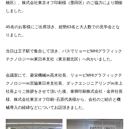
橋区）、株式会社東京オフ印刷様（墨田区）のご協力により開催
しました。
45名のお客様にご出席頂き、総勢63名と大人数での見学会とな
りました。
当日は王子駅で集合して頂き、バスでリョービMHIグラフィック
テクノロジー㈱東日本支社（東京都北区）へ向かいました。
会議室にて、菱栄機械㈱高木社長、リョービMHIグラフィックテ
クノロジー㈱宮脇東日本支社長、ダックエンジニアリング㈱氷上
社長よりご挨拶をさせて頂いた後、泰輝印刷株式会社・金井社長
様、株式会社東京オフ印刷･石原代表様から、会社のご紹介と機
械導入の経緯などについてお話頂きました。