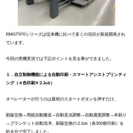
RMGT970シリーズは従来機に比べて多くの項目が新規開発され
ています。
今回の実機実演では下記ポイントを見る事ができました。
１．自立制御機能による自動印刷・スマートアシストプリンティ
ング（４色印刷✕２Job）
オペレーターが行うのは最初のスタートボタンを押すだけ。
刷版交換→用紙自動搬送→自動見当調整→自動濃度調整→本刷り
→ブランケット自動洗浄、刷版交換の２Job（各300枚印刷）を
約８分で完了しました。