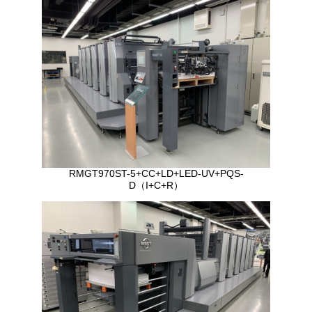
RMGT970ST-5+CC+LD+LED-UV+PQS-
D（I+C+R）