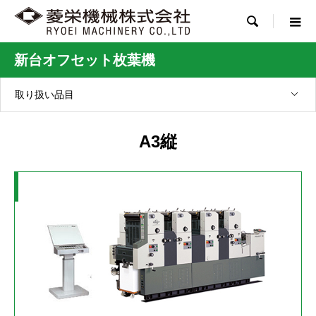

新台オフセット枚葉機
取り扱い品目
A3縦